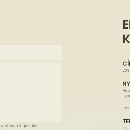
E
CÍ
203
NY
Hét
16:0
Szo
TE
oztatóban foglaltakat.
+36