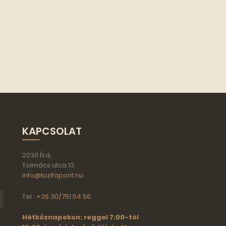
KAPCSOLAT
2030 Érd,
Tolmács utca 13.
info@tuzifapont.hu
Tel.:
+36 30/751 54 56
Hétköznapokon: reggel 7:00-tól