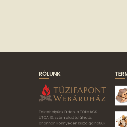
RÓLUNK
TER
Telephelyünk Érden, a TOLMÁCS
UTCA 13. szám alatt található,
ahonnan könnyedén kiszolgálhatjuk