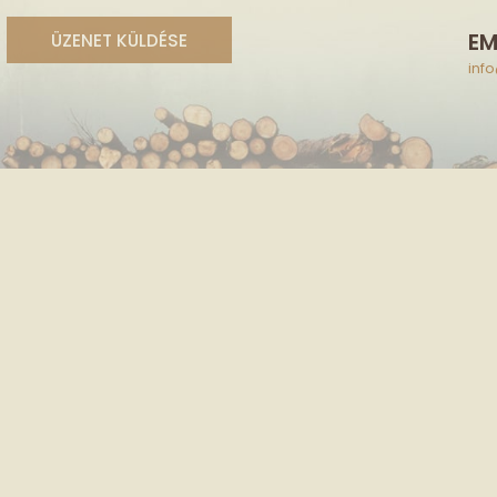
EM
inf