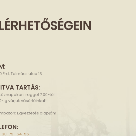
LÉRHETŐSÉGEIN
K
M:
0 Érd, Tolmács utca 13.
ITVA TARTÁS:
köznapokon: reggel 7:00-tól
0-ig várjuk vásárlóinkat!
mbaton: Egyeztetés alapján!
LEFON:
-30-751-54-56