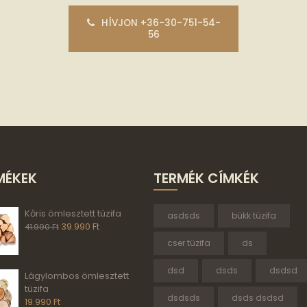
HÍVJON +36-30-751-54-
56
MÉKEK
TERMÉK CÍMKÉK
Kőris ömlesztett tüzifa
asdsds
bükk tüzifa
39.990
Ft
41.990
Ft
cser tüzifa
ds
dsd
dsds
dsdsd
Lágylombos ömlesztett
tüzifa
dsdsds
dsds dsdsd
19.990
Ft