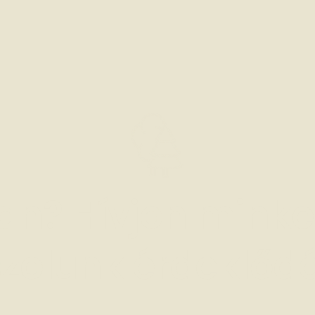
an? Hívjon minket
zolunk érdeklőd