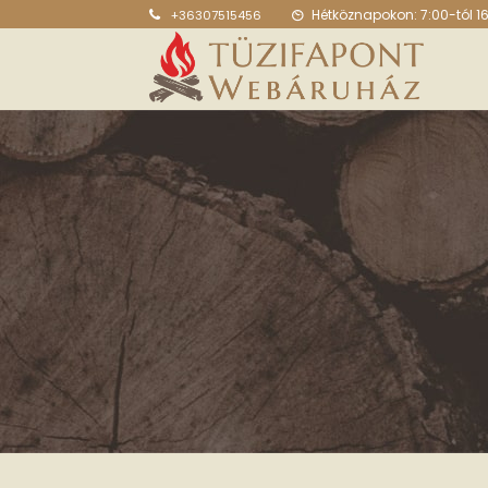
Hétköznapokon: 7:00-tól 1
+36307515456