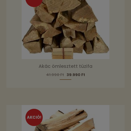
Akác ömlesztett tüzifa
41.990
Ft
39.990
Ft
AKCIÓ!