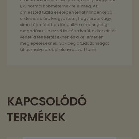
1,75 normál köbméternek felel meg. Az
ömlesztett tűzifa esetében tehát mindenképp
érdemes előre leegyeztetni, hogy erdei vagy
sima köbméterben történik-e a mennyiség
megadása. Ha ezzel tisztába kerül, akkor elejét
veheti a félreértéseknek és a kellemetlen
meglepetéseknek. Sok cég a tudatlanságot
kihasználva próbál előnyre szert tenni.
KAPCSOLÓDÓ
TERMÉKEK