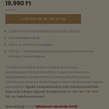
19.990
Ft
HÍVJON +36-30-751-54-56
TŰZIFA KIS ÉS NAGYKERESKEDÉS KISZÁLLÍTÁSSAL
Versenyképes árak
Gyors és pontos kiszolgálás
Száraz – minőségi konyhakész tűzifa illetve keményfa,
minden mennyiségben
Tüzelőjét kiszállítjuk Érdre, Diósdra, Budafokra,
Budakeszire,Százhalombattára, Szigetszentmiklósra,
Halásztelekre, Törökbálintra, Sóskútra, Martonvásárra,
Tárnokra, Budaörsre, Biatorbágyra. Valamint Budapest egyes
kerületeibe!
Egyéb településekre való házhozszállítás
kapcsán kérjen egyedi árajánlatot a
+36-30-751-54-
56
-os telefonszámon!
Mennyiség:
1=1m3
Minimum vásárlás 2m3!