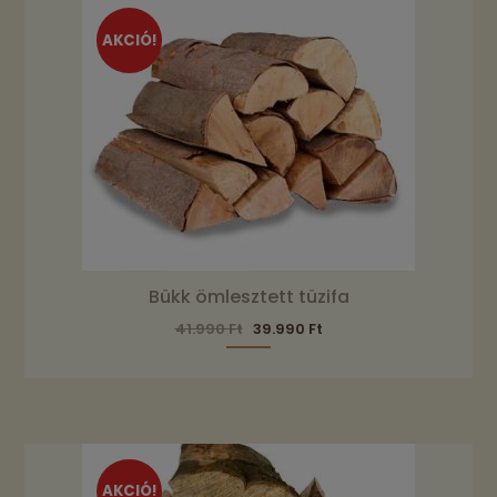
AKCIÓ!
Bükk ömlesztett tüzifa
41.990
Ft
39.990
Ft
AKCIÓ!