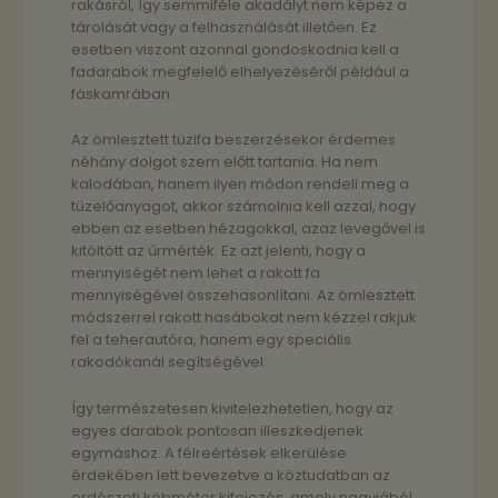
rakásról, így semmiféle akadályt nem képez a
tárolását vagy a felhasználását illetően. Ez
esetben viszont azonnal gondoskodnia kell a
fadarabok megfelelő elhelyezéséről például a
fáskamrában.
Az ömlesztett tüzifa beszerzésekor érdemes
néhány dolgot szem előtt tartania. Ha nem
kalodában, hanem ilyen módon rendeli meg a
tüzelőanyagot, akkor számolnia kell azzal, hogy
ebben az esetben hézagokkal, azaz levegővel is
kitöltött az űrmérték. Ez azt jelenti, hogy a
mennyiségét nem lehet a rakott fa
mennyiségével összehasonlítani. Az ömlesztett
módszerrel rakott hasábokat nem kézzel rakjuk
fel a teherautóra, hanem egy speciális
rakodókanál segítségével.
Így természetesen kivitelezhetetlen, hogy az
egyes darabok pontosan illeszkedjenek
egymáshoz. A félreértések elkerülése
érdekében lett bevezetve a köztudatban az
erdészeti köbméter kifejezés, amely nagyjából