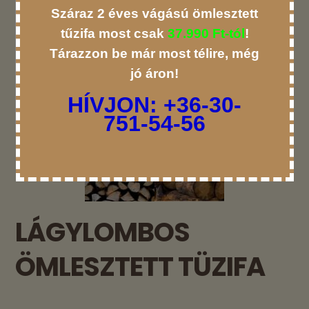
Száraz 2 éves vágású ömlesztett
tűzifa most csak
37.990 Ft-tól
!
Tárazzon be már most télire, még
jó áron!
HÍVJON:
+36-30-
751-54-56
LÁGYLOMBOS
ÖMLESZTETT TÜZIFA