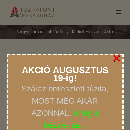
Vegyes ömlesztett tüzifa
Kőris ömlesztett tüzifa
×
AKCIÓ AUGUSZTUS
19-ig!
Száraz ömlesztett tűzifa,
MOST MÉG AKÁR
AZONNAL.
Amíg a
készlet tart.