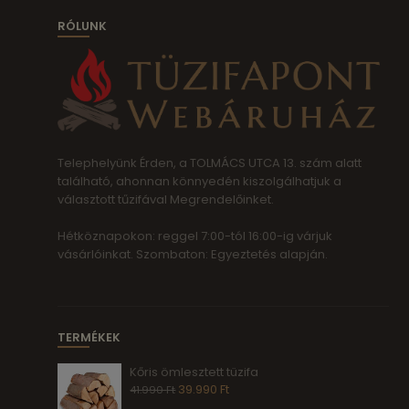
RÓLUNK
Telephelyünk Érden, a TOLMÁCS UTCA 13. szám alatt
található, ahonnan könnyedén kiszolgálhatjuk a
választott tűzifával Megrendelőinket.
Hétköznapokon: reggel 7:00-tól 16:00-ig várjuk
vásárlóinkat. Szombaton: Egyeztetés alapján.
TERMÉKEK
Kőris ömlesztett tüzifa
39.990
Ft
41.990
Ft