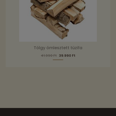
Tölgy ömlesztett tüzifa
41.990
Ft
39.990
Ft