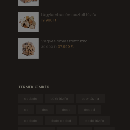
Lágylombos ömlesztett tüzifa
19.990
Ft
Vegyes ömlesztett tüzifa
37.990
Ft
39.990
Ft
TERMÉK CÍMKÉK
asdsds
bükk tüzifa
cser tüzifa
ds
dsd
dsds
dsdsd
dsdsds
dsds dsdsd
eladó tüzifa