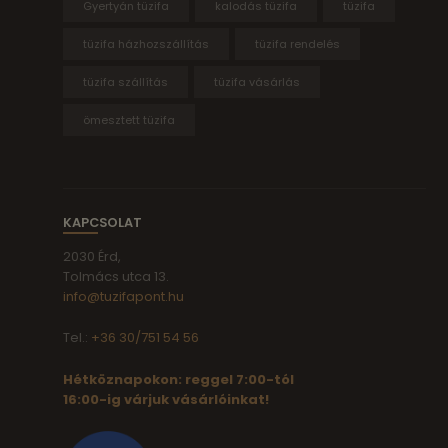
Gyertyán tüzifa
kalodás tüzifa
tüzifa
tüzifa házhozszállítás
tüzifa rendelés
tüzifa szállítás
tüzifa vásárlás
ömesztett tüzifa
KAPCSOLAT
2030 Érd,
Tolmács utca 13.
info@tuzifapont.hu
Tel.:
+36 30/751 54 56
Hétköznapokon: reggel 7:00-tól
16:00-ig várjuk vásárlóinkat!