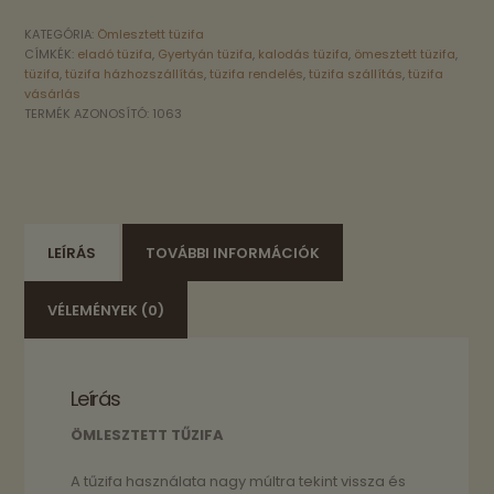
KATEGÓRIA:
Ömlesztett tüzifa
CÍMKÉK:
eladó tüzifa
,
Gyertyán tüzifa
,
kalodás tüzifa
,
ömesztett tüzifa
,
tüzifa
,
tüzifa házhozszállítás
,
tüzifa rendelés
,
tüzifa szállítás
,
tüzifa
vásárlás
TERMÉK AZONOSÍTÓ:
1063
LEÍRÁS
TOVÁBBI INFORMÁCIÓK
VÉLEMÉNYEK (0)
Leírás
ÖMLESZTETT TŰZIFA
A tűzifa használata nagy múltra tekint vissza és