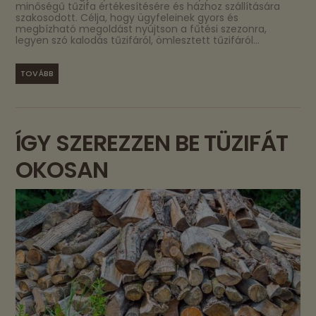
minőségű tűzifa értékesítésére és házhoz szállítására
szakosodott. Célja, hogy ügyfeleinek gyors és
megbízható megoldást nyújtson a fűtési szezonra,
legyen szó kalodás tűzifáról, ömlesztett tűzifáról...
TOVÁBB
ÍGY SZEREZZEN BE TÜZIFÁT
OKOSAN