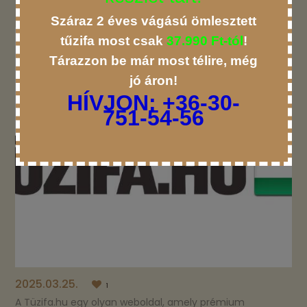
RENDELÉSI LEHETŐSÉGEK
Száraz 2 éves vágású ömlesztett
tűzifa most csak
37.990 Ft-tól
!
Tárazzon be már most télire, még
jó áron!
HÍVJON:
+36-30-
751-54-56
2025.03.25.
1
A Tüzifa.hu egy olyan weboldal, amely prémium