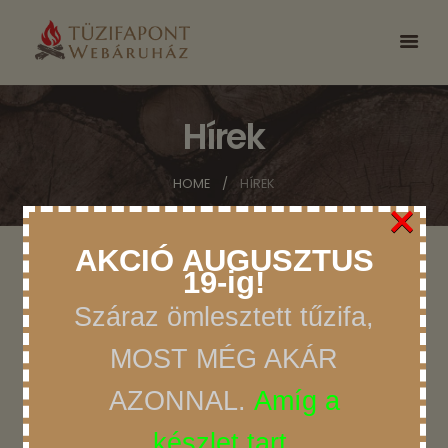
Hírek
HOME
HÍREK
×
AKCIÓ AUGUSZTUS
19-ig!
Száraz ömlesztett tűzifa,
A TÜZIFA.HU TELJES
MOST MÉG AKÁR
BEMUTATÁSA – TERMÉKEK,
AZONNAL.
Amíg a
SZOLGÁLTATÁSOK ÉS
készlet tart.