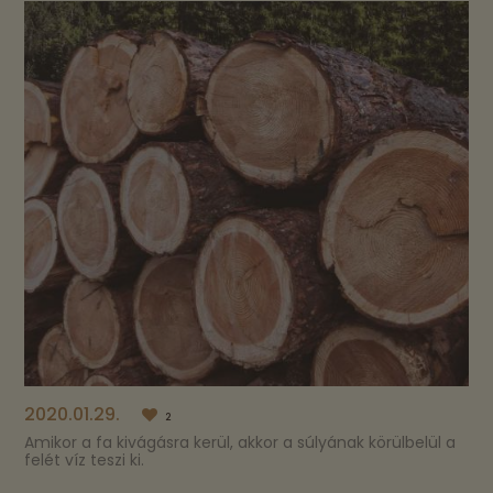
2020.01.29.
2
Amikor a fa kivágásra kerül, akkor a súlyának körülbelül a
felét víz teszi ki.