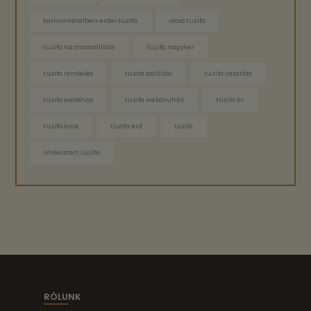
kamiontételben erdei tüzifa
olcsó tüzifa
tüzifa házhozszállítás
tüzifa nagyker
tüzifa rendelés
tüzifa szállítás
tüzifa vásárlás
tüzifa webshop
tüzifa webáruház
tüzifa ár
tüzifa árak
tüzifa érd
tűzifa
ömlesztett tüzifa
RÓLUNK