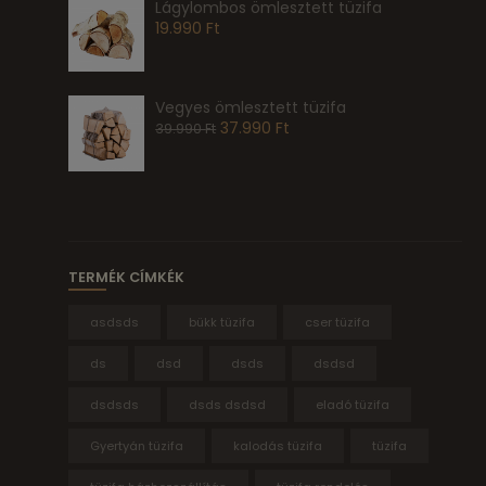
Lágylombos ömlesztett tüzifa
19.990
Ft
Vegyes ömlesztett tüzifa
37.990
Ft
39.990
Ft
TERMÉK CÍMKÉK
asdsds
bükk tüzifa
cser tüzifa
ds
dsd
dsds
dsdsd
dsdsds
dsds dsdsd
eladó tüzifa
Gyertyán tüzifa
kalodás tüzifa
tüzifa