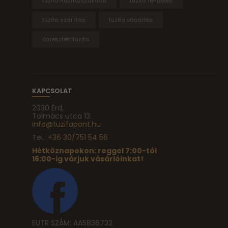
tüzifa házhozszállítás
tüzifa rendelés
tüzifa szállítás
tüzifa vásárlás
ömesztett tüzifa
KAPCSOLAT
2030 Érd,
Tolmács utca 13.
info@tuzifapont.hu
Tel.:
+36 30/751 54 56
Hétköznapokon: reggel 7:00-tól
16:00-ig várjuk vásárlóinkat!
EUTR SZÁM: AA5836732