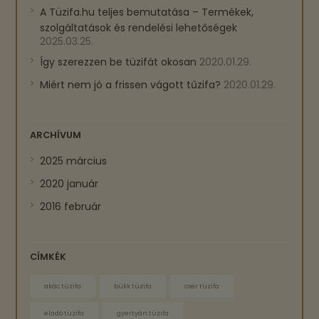
A Tüzifa.hu teljes bemutatása – Termékek,
szolgáltatások és rendelési lehetőségek
2025.03.25.
Így szerezzen be tüzifát okosan
2020.01.29.
Miért nem jó a frissen vágott tűzifa?
2020.01.29.
ARCHÍVUM
2025
március
2020
január
2016
február
CÍMKÉK
akác tüzifa
bükk tüzifa
cser tüzifa
eladó tüzifa
gyertyán tüzifa