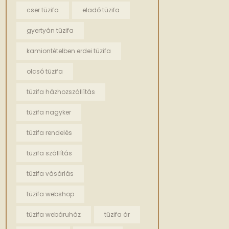
cser tüzifa
eladó tüzifa
gyertyán tüzifa
kamiontételben erdei tüzifa
olcsó tüzifa
tüzifa házhozszállítás
tüzifa nagyker
tüzifa rendelés
tüzifa szállítás
tüzifa vásárlás
tüzifa webshop
tüzifa webáruház
tüzifa ár