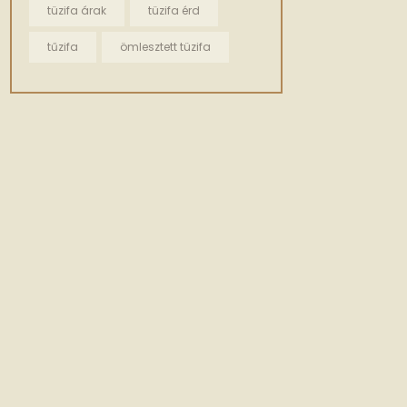
tüzifa árak
tüzifa érd
tűzifa
ömlesztett tüzifa