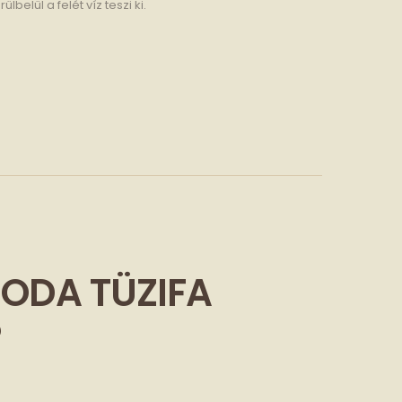
belül a felét víz teszi ki.
 ODA TÜZIFA
?