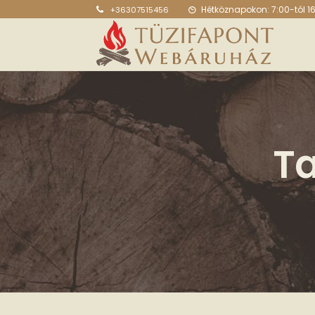
Hétköznapokon: 7:00-tól 1
+36307515456
Ta