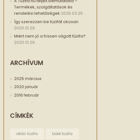
A Tüzifa.hu teljes bemutatása –
Termékek, szolgáltatások és
rendelési lehetőségek
2025.03.25.
Így szerezzen be tüzifát okosan
2020.01.29.
Miért nem jó a frissen vágott tűzifa?
2020.01.29.
ARCHÍVUM
2025
március
2020
január
2016
február
CÍMKÉK
akác tüzifa
bükk tüzifa