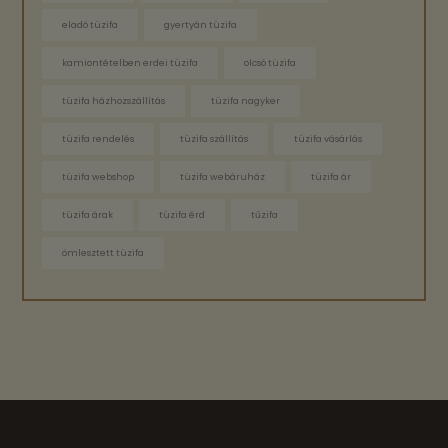
eladó tüzifa
gyertyán tüzifa
kamiontételben erdei tüzifa
olcsó tüzifa
tüzifa házhozszállítás
tüzifa nagyker
tüzifa rendelés
tüzifa szállítás
tüzifa vásárlás
tüzifa webshop
tüzifa webáruház
tüzifa ár
tüzifa árak
tüzifa érd
tűzifa
ömlesztett tüzifa