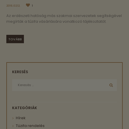
2016.02.12.
1
Az erdészeti hatóság más szakmai szervezetek segítségével
megírták a tűzifa vásárlására vonatkozó tájékoztatót.
TOVÁBB
KERESÉS
KATEGÓRIÁK
Hírek
Tüzifa rendelés