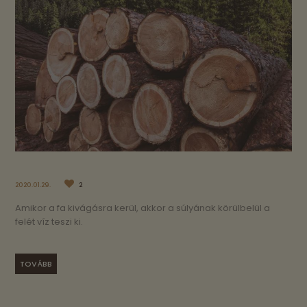
2020.01.29.
2
Amikor a fa kivágásra kerül, akkor a súlyának körülbelül a
felét víz teszi ki.
TOVÁBB