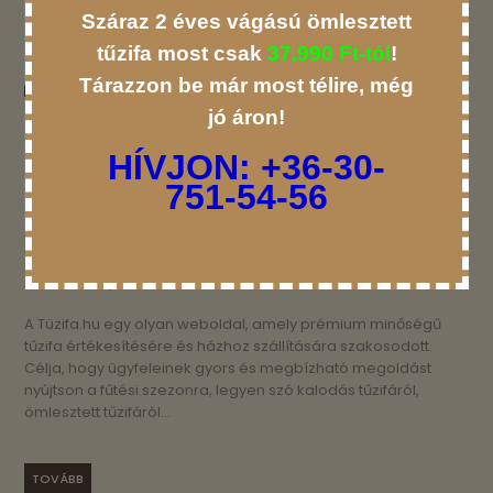
Száraz 2 éves vágású ömlesztett
tűzifa most csak
37.990 Ft-tól
!
Tárazzon be már most télire, még
jó áron!
HÍVJON:
+36-30-
751-54-56
2025.03.25.
1
A Tüzifa.hu egy olyan weboldal, amely prémium minőségű
tűzifa értékesítésére és házhoz szállítására szakosodott.
Célja, hogy ügyfeleinek gyors és megbízható megoldást
nyújtson a fűtési szezonra, legyen szó kalodás tűzifáról,
ömlesztett tűzifáról...
TOVÁBB