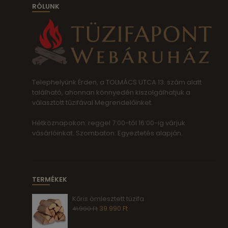
RÓLUNK
Telephelyünk Érden, a TOLMÁCS UTCA 13. szám alatt
található, ahonnan könnyedén kiszolgálhatjuk a
választott tűzifával Megrendelőinket.
Hétköznapokon: reggel 7:00-tól 16:00-ig várjuk
vásárlóinkat. Szombaton: Egyeztetés alapján.
TERMÉKEK
Kőris ömlesztett tüzifa
39.990
Ft
41.990
Ft