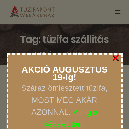
Tag: tüzifa szállítás
×
HOME
TAG: TÜZIFA SZÁLLÍTÁS
AKCIÓ AUGUSZTUS
19-ig!
Száraz ömlesztett tűzifa,
A TÜZIFA.HU TELJES BEMUTATÁSA – TERMÉKEK,
MOST MÉG AKÁR
SZOLGÁLTATÁSOK ÉS RENDELÉSI LEHETŐSÉGEK
AZONNAL.
Amíg a
készlet tart.