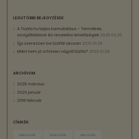
LEGUTÓBBI BEJEGYZÉSEK
A Tüzifa.hu teljes bemutatása – Termékek,
szolgáltatások és rendelési lehetőségek
2025.03.25.
Így szerezzen be tüzifát okosan
2020.01.29.
Miért nem jó a frissen vágott tűzifa?
2020.01.29.
ARCHÍVUM
2025
március
2020
január
2016
február
CÍMKÉK
akác tüzifa
bükk tüzifa
cser tüzifa