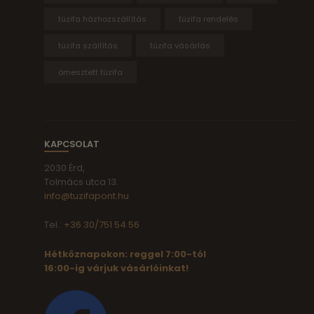
tüzifa házhozszállítás
tüzifa rendelés
tüzifa szállítás
tüzifa vásárlás
ömesztett tüzifa
KAPCSOLAT
2030 Érd,
Tolmács utca 13.
info@tuzifapont.hu
Tel.:
+36 30/751 54 56
Hétköznapokon: reggel 7:00-tól
16:00-ig várjuk vásárlóinkat!