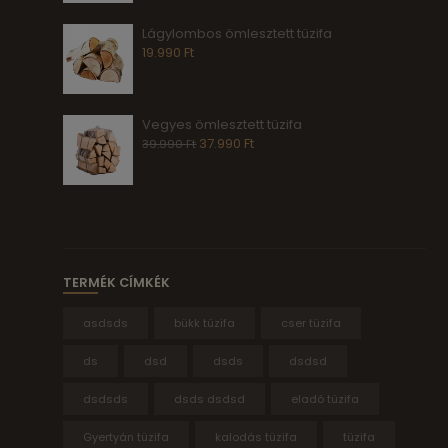
Lágylombos ömlesztett tüzifa
19.990
Ft
Vegyes ömlesztett tüzifa
37.990
Ft
39.990
Ft
TERMÉK CÍMKÉK
asdsds
bükk tüzifa
cser tüzifa
ds
dsd
dsds
dsdsd
dsdsds
dsds dsdsd
eladó tüzifa
Gyertyán tüzifa
kalodás tüzifa
tüzifa